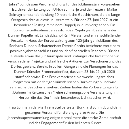
Jahre“ vor, dessen Veröffentlichung für das Jubiläumsjahr vorgesehen
ist. Unter der Leitung von Ulrich Schmarje und der Texterin Maike
Selmayr entstanden bislang 19 historische Geschichten, die die lange
Ortsgeschichte audiovisuell vermitteln. Für den 27. Juni 2027 ist ein
besonderer Festtag mit einem Doppeljubiläum vorgesehen: Ein
Jubiläums-Gottesdienst anlässlich des 75-jährigen Bestehens der
Duhner Kapelle mit Landesbischof Ralf Meister und ein anschließender
Festakt im Haus der Kurverwaltung zum 125-jährigen Jubiläum des
Seebads Duhnen. Schatzmeister Dennis Cordts berichtete von einem
positiven Jahresabschluss und soliden finanziellen Reserven. Für das
laufende sowie das Jubiläumsjahr sind umfangreiche Investitionen in
verschiedene Projekte und zahlreiche Aktionen zur Verschönerung des
Dorfes geplant. Bereits in vollem Gange sind die Planungen für das
Duhner Künstler-Promenadenfest, das vom 23. bis 26. Juli 2026
stattfinden wird. Das Fest verspricht ein abwechslungsreiches
Programm mit vielfältigen künstlerischen Darbietungen und wird
zahlreiche Besucher anziehen. Zudem laufen die Vorbereitungen für
„Duhnen im Kerzenschein“, eine stimmungsvolle Veranstaltung im
Herbst, die das Dorf in ein besonderes Licht tauchen wird.
Frau Lohmann dankte ihrem Stellvertreter Burkhard Schmidt und dem
gesamten Vorstand für die engagierte Arbeit. Die
Jahreshauptversammlung zeigte einmal mehr die starke Gemeinschaft
und das Engagement für den beliebten Kurort.