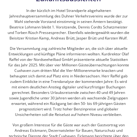
In der kürzlich im Hotel Strandperle abgehaltenen
Jahreshauptversammlung des Duhner Verkehrsvereins wurde der zur
Wahl stehende Vorstand einstimmig in seinen Ämtern bestätigt.
Beatrice Lohmann bleibt 1. Vorsitzende, Dennis Cordts Schatzmeister
und Torben Rüsch Pressesprecher. Ebenfalls wiedergewählt wurden die
Beisitzer Kristian Kamp, Andreas Brütt, Jasper Brütt und Karsten Wulf.
Die Versammlung zog zahlreiche Mitglieder an, die sich über aktuelle
Entwicklungen und künftige Pläne informieren wollten. Kurdirektor Olaf
Raffel von der Nordseeheilbad GmbH präsentierte aktuelle Statistiken
für das Jahr 2025. Mit über vier Millionen Gästeübernachtungen konnte
Cuxhaven zum dritten Mal die Vier-Millionenmarke knacken und
behauptet sich damit auf Platz eins in Niedersachsen. Herr Raffel gab
zudem Einblicke in eine Trendanalyse der kommenden Jahre: Es wird
mit einem deutlichen Anstieg digitaler und kurzfristiger Buchungen
gerechnet. Besonders Urlaubsreisende zwischen 40 und 49 Jahren
sowie Jugendliche unter 30 Jahren werden als wachsende Zielgruppen
erwartet, während ein Rückgang bei den 50- bis 69-jährigen Gästen
prognostiziert wird. Trotz hoher Benzinpreise und globaler
Unsicherheiten soll die Reiselust auf hohem Niveau verbleiben.
Von großem Interesse für die Gäste war auch der Gastvortrag von
Andreas Eickmann, Dezernatsleiter für Bauen, Naturschutz und
technische Dienste der Stadt Cuxhaven. Eickmann berichtete über den