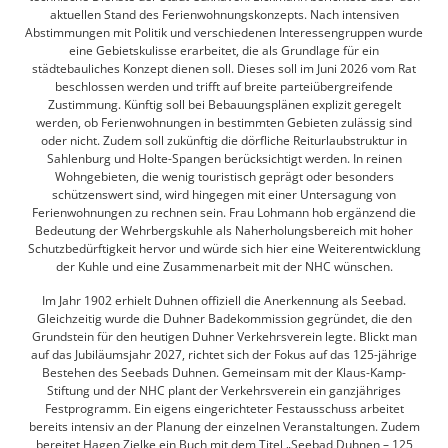
aktuellen Stand des Ferienwohnungskonzepts. Nach intensiven
Abstimmungen mit Politik und verschiedenen Interessengruppen wurde
eine Gebietskulisse erarbeitet, die als Grundlage für ein
städtebauliches Konzept dienen soll. Dieses soll im Juni 2026 vom Rat
beschlossen werden und trifft auf breite parteiübergreifende
Zustimmung. Künftig soll bei Bebauungsplänen explizit geregelt
werden, ob Ferienwohnungen in bestimmten Gebieten zulässig sind
oder nicht. Zudem soll zukünftig die dörfliche Reiturlaubstruktur in
Sahlenburg und Holte-Spangen berücksichtigt werden. In reinen
Wohngebieten, die wenig touristisch geprägt oder besonders
schützenswert sind, wird hingegen mit einer Untersagung von
Ferienwohnungen zu rechnen sein. Frau Lohmann hob ergänzend die
Bedeutung der Wehrbergskuhle als Naherholungsbereich mit hoher
Schutzbedürftigkeit hervor und würde sich hier eine Weiterentwicklung
der Kuhle und eine Zusammenarbeit mit der NHC wünschen.
Im Jahr 1902 erhielt Duhnen offiziell die Anerkennung als Seebad.
Gleichzeitig wurde die Duhner Badekommission gegründet, die den
Grundstein für den heutigen Duhner Verkehrsverein legte. Blickt man
auf das Jubiläumsjahr 2027, richtet sich der Fokus auf das 125-jährige
Bestehen des Seebads Duhnen. Gemeinsam mit der Klaus-Kamp-
Stiftung und der NHC plant der Verkehrsverein ein ganzjähriges
Festprogramm. Ein eigens eingerichteter Festausschuss arbeitet
bereits intensiv an der Planung der einzelnen Veranstaltungen. Zudem
bereitet Hagen Zielke ein Buch mit dem Titel „Seebad Duhnen – 125