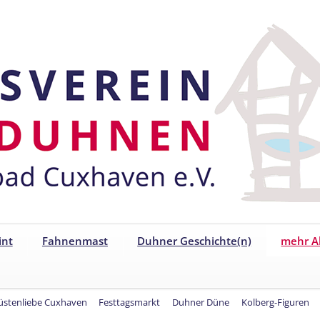
int
Fahnenmast
Duhner Geschichte(n)
mehr Ak
üstenliebe Cuxhaven
Festtagsmarkt
Duhner Düne
Kolberg-Figuren