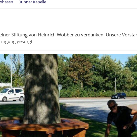
xhasen
Duhner Kapelle
iner Stiftung von Heinrich Wöbber zu verdanken. Unsere Vorsta
ringung gesorgt.