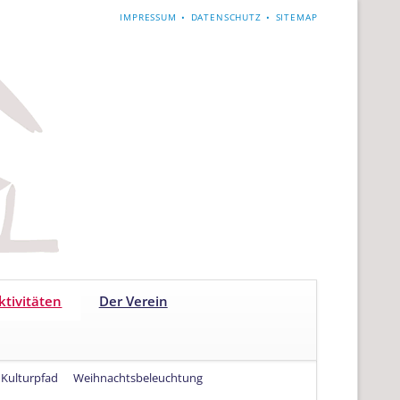
NAVIGATION
IMPRESSUM
DATENSCHUTZ
SITEMAP
ÜBERSPRINGEN
Navigation
tivitäten
Der Verein
überspringen
Kulturpfad
Weihnachtsbeleuchtung
Navigation
überspringen